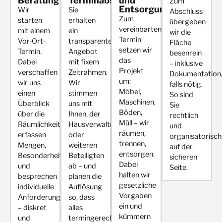
Beratung
Terminabstimmung
und
Zum
Entsorgung
Wir
Sie
Abschluss
Zum
starten
erhalten
übergeben
vereinbarten
mit einem
ein
wir die
Termin
Vor-Ort-
transparentes
Fläche
setzen wir
Termin.
Angebot
besenrein
das
Dabei
mit fixem
– inklusive
Projekt
verschaffen
Zeitrahmen.
Dokumentation
um:
wir uns
Wir
falls nötig.
Möbel,
einen
stimmen
So sind
Maschinen,
Überblick
uns mit
Sie
Böden,
über die
Ihnen, der
rechtlich
Müll – wir
Räumlichkeiten,
Hausverwaltung
und
räumen,
erfassen
oder
organisatorisch
trennen,
Mengen,
weiteren
auf der
entsorgen.
Besonderheiten
Beteiligten
sicheren
Dabei
und
ab – und
Seite.
halten wir
besprechen
planen die
gesetzliche
individuelle
Auflösung
Vorgaben
Anforderungen
so, dass
ein und
– diskret
alles
kümmern
und
termingerecht