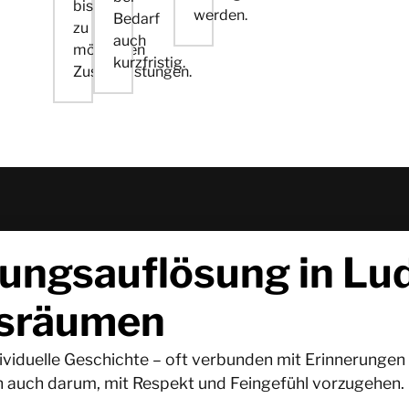
bis
werden.
Bedarf
zu
auch
möglichen
kurzfristig.
Zusatzleistungen.
ngsauflösung in Lud
ausräumen
viduelle Geschichte – oft verbunden mit Erinnerungen 
n auch darum, mit Respekt und Feingefühl vorzugehen.