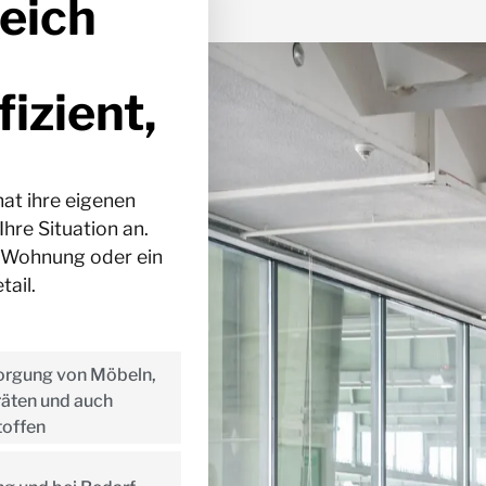
eich
fizient,
at ihre eigenen
hre Situation an.
e Wohnung oder ein
ail.
orgung von Möbeln,
räten und auch
toffen