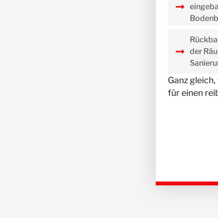
eingeb
Bodenb
Rückbau
der Räu
Sanier
Ganz gleich,
für einen re