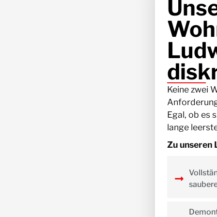
Unse
Wohn
Ludwi
disk
Keine zwei 
Anforderunge
Egal, ob es 
lange leerst
Zu unseren 
Vollstä
saubere
Demonta