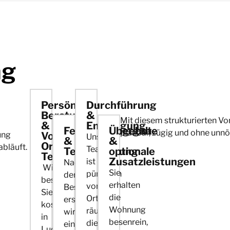
ng
Persönliche
Durchführung
Beratung
&
Mit diesem strukturierten Vo
&
Entsorgung
Festpreisangebot
Übergabe
planbar, zügig und ohne unnö
ung
Vor-
Unser
&
&
Ort-
abläuft.
Team
Terminplanung
optionale
Termin
Zusatzleistungen
ist
Nach
Wir
Sie
pünktlich
der
besuchen
erhalten
vor
Besichtigung
Sie
die
Ort,
erstellen
kostenlos
Wohnung
räumt
wir
in
besenrein,
die
ein
Ludwigsburg,